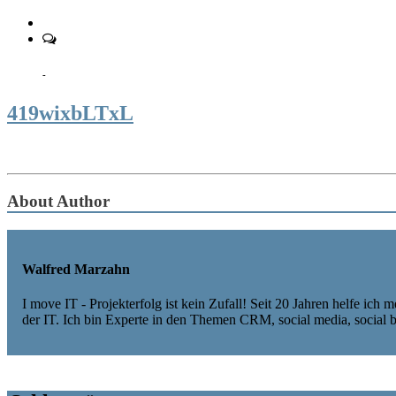
-
419wixbLTxL
About Author
Walfred Marzahn
I move IT - Projekterfolg ist kein Zufall! Seit 20 Jahren helfe ic
der IT. Ich bin Experte in den Themen CRM, social media, social