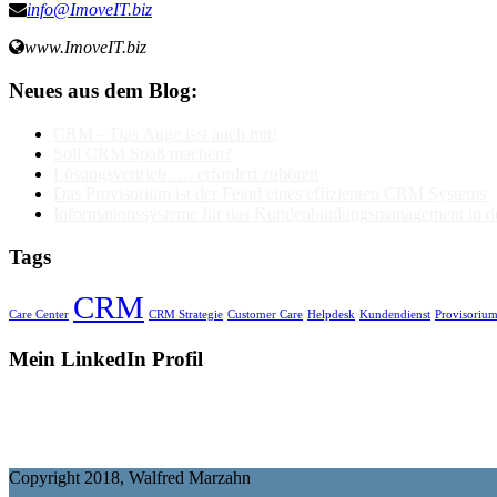
info@ImoveIT.biz
www.ImoveIT.biz
Neues aus dem Blog:
CRM – Das Auge isst auch mit!
Soll CRM Spaß machen?
Lösungsvertrieb …. erfordert zuhören
Das Provisorium ist der Feind eines effizienten CRM Systems
Informationssysteme für das Kundenbindungsmanagement in de
Tags
CRM
Care Center
CRM Strategie
Customer Care
Helpdesk
Kundendienst
Provisoriu
Mein LinkedIn Profil
Copyright 2018, Walfred Marzahn