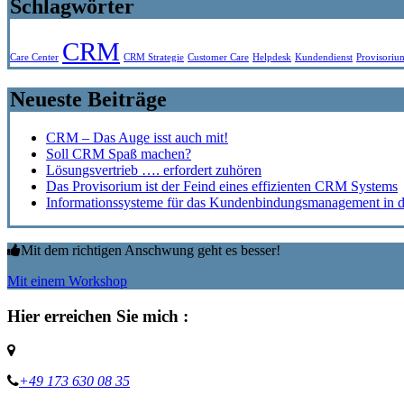
Schlagwörter
CRM
Care Center
CRM Strategie
Customer Care
Helpdesk
Kundendienst
Provisoriu
Neueste Beiträge
CRM – Das Auge isst auch mit!
Soll CRM Spaß machen?
Lösungsvertrieb …. erfordert zuhören
Das Provisorium ist der Feind eines effizienten CRM Systems
Informationssysteme für das Kundenbindungsmanagement in de
Mit dem richtigen Anschwung geht es besser!
Mit einem Workshop
Hier erreichen Sie mich :
+49 173 630 08 35