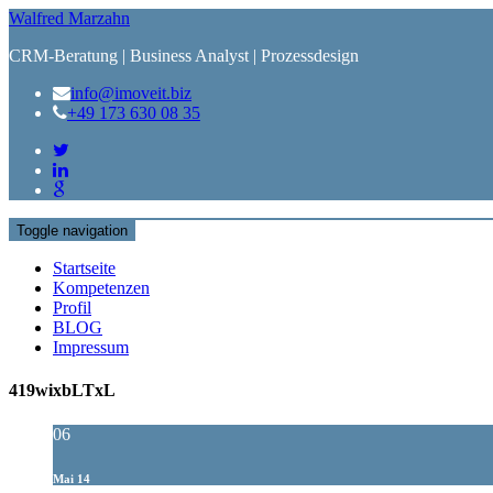
Walfred Marzahn
CRM-Beratung | Business Analyst | Prozessdesign
info@imoveit.biz
+49 173 630 08 35
Toggle navigation
Startseite
Kompetenzen
Profil
BLOG
Impressum
419wixbLTxL
06
Mai 14