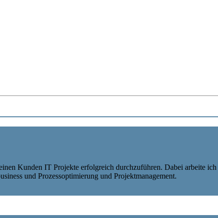
h meinen Kunden IT Projekte erfolgreich durchzuführen. Dabei arbeite ic
 business und Prozessoptimierung und Projektmanagement.