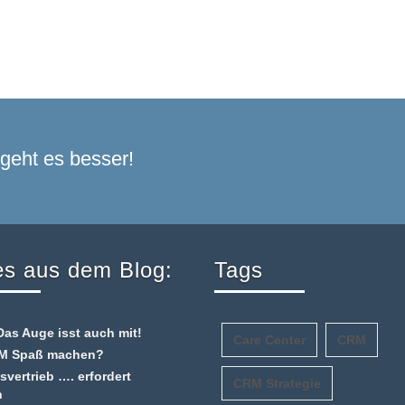
geht es besser!
s aus dem Blog:
Tags
as Auge isst auch mit!
Care Center
CRM
RM Spaß machen?
vertrieb …. erfordert
CRM Strategie
n