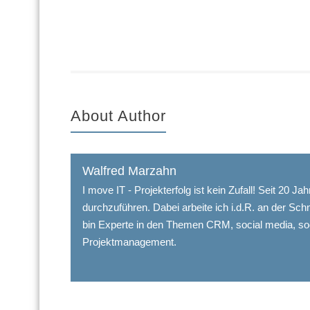
About Author
Walfred Marzahn
I move IT - Projekterfolg ist kein Zufall! Seit 20 J
durchzuführen. Dabei arbeite ich i.d.R. an der Sch
bin Experte in den Themen CRM, social media, so
Projektmanagement.